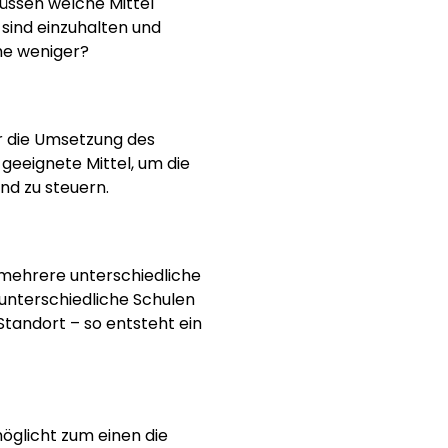
üssen welche Mittel
 sind einzuhalten und
he weniger?
er die Umsetzung des
s geeignete Mittel
, um
die
nd zu steuern.
mehrere unterschiedliche
unterschiedliche Schulen
tandort – so entsteht ein
öglicht zum einen
die