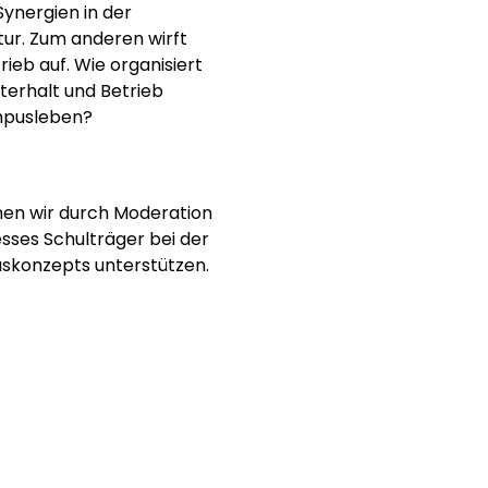
Synergien in der
tu
r
. Zum anderen wirft
ieb auf. Wie organisiert
terhalt und Betrieb
ampusleben?
nen wir durch Moderation
sses Schulträger bei der
skonzepts unterstützen.